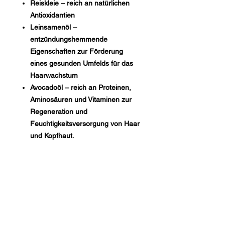
Reiskleie – reich an natürlichen
Antioxidantien
Leinsamenöl –
entzündungshemmende
Eigenschaften zur Förderung
eines gesunden Umfelds für das
Haarwachstum
Avocadoöl – reich an Proteinen,
Aminosäuren und Vitaminen zur
Regeneration und
Feuchtigkeitsversorgung von Haar
und Kopfhaut.
MG Studio Salon
Feed Your Hair — Detroit
INSTAGRAM
FACEBOOK