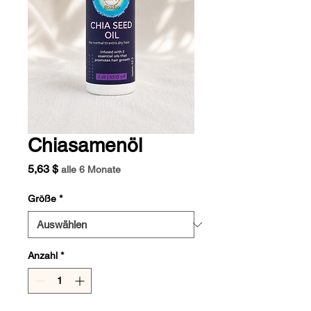
Chiasamenöl
Preis
5,63 $
alle 6 Monate
Größe
*
Anzahl
*