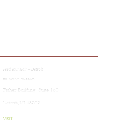
MG Studio Salon
Feed Your Hair — Detroit
INSTAGRAM
FACEBOOK
Fisher Building · Suite 130 ·
Detroit, MI 48202
VISIT
Book Appointment