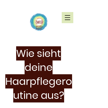
Wie sieht
deine
Haarpflegero
utine aus?