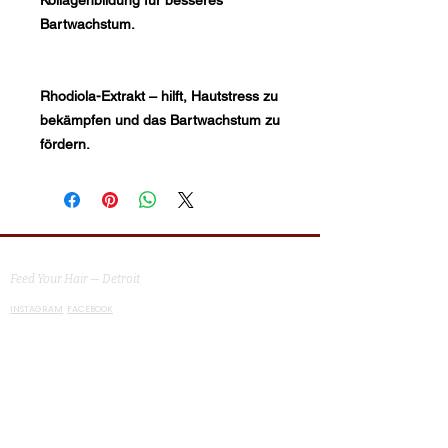
Kollagenbildung für besseres
Bartwachstum.
Rhodiola-Extrakt – hilft, Hautstress zu
bekämpfen und das Bartwachstum zu
fördern.
MG Studio Salon
Feed Your Hair — Detroit
INSTAGRAM
FACEBOOK
Fisher Building · Suite 130 ·
Detroit, MI 48202
VISIT