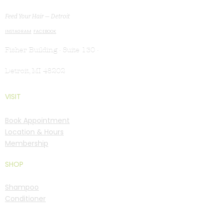
MG Studio Salon
Feed Your Hair — Detroit
INSTAGRAM
FACEBOOK
Fisher Building · Suite 130 ·
Detroit, MI 48202
VISIT
Book Appointment
Location & Hours
Membership
SHOP
Shampoo
Conditioner
Treatments
For Men