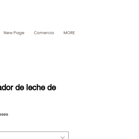
New Page
Comercio
MORE
dor de leche de
eses