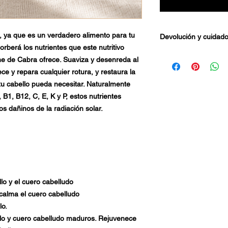
, ya que es un verdadero alimento para tu
Devolución y cuidad
orberá los nutrientes que este nutritivo
Política de atención a
e de Cabra ofrece. Suaviza y desenreda al
Creemos en darle un 
lece y repara cualquier rotura, y restaura la
hacemos y queremos
tu cabello pueda necesitar. Naturalmente
sea satisfactoria. N
 B1, B12, C, E, K y P, estos nutrientes
posible para garanti
s dañinos de la radiación solar.
cada detalle de su p
Política de devolucio
Creemos en nuestros
que le encantarán ta
si por alguna razón 
con su compra, simp
utilizada
dentro de lo
lo y el cuero cabelludo
inicial y con gusto l
 calma el cuero cabelludo
tarjeta o le otorgare
importe de la compra
lo.
pequeñas excepciones
ello y cuero cabelludo maduros. Rejuvenece
devoluciones, que su