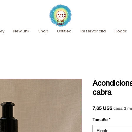
ory
New Link
Shop
Untitled
Reservar cita
Hogar
Acondiciona
cabra
Precio
7,65 US$
cada 3 m
Tamaño
*
Elegir