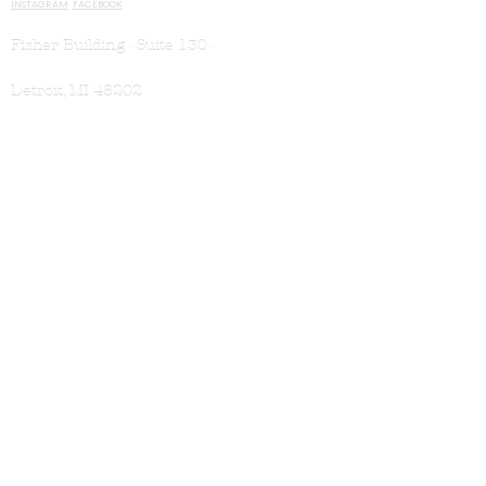
INSTAGRAM
FACEBOOK
Fisher Building · Suite 130 ·
Detroit, MI 48202
VISIT
Book Appointment
Location & Hours
Membership
SHOP
Shampoo
Conditioner
Treatments
For Men
Gift Cards
LEARN