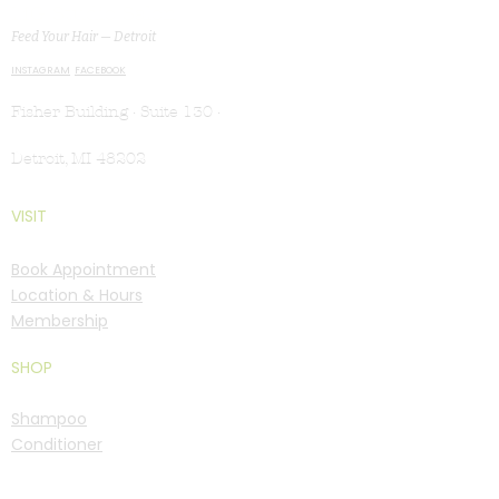
MG Studio Salon
Feed Your Hair — Detroit
INSTAGRAM
FACEBOOK
Fisher Building · Suite 130 ·
Detroit, MI 48202
VISIT
Book Appointment
Location & Hours
Membership
SHOP
Shampoo
Conditioner
Treatments
For Men