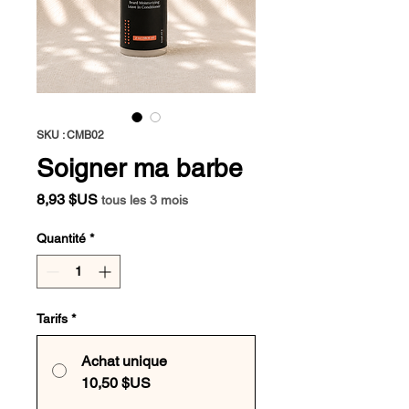
SKU : CMB02
Soigner ma barbe
Prix
8,93 $US
tous les 3 mois
Quantité
*
Tarifs
*
Achat unique
10,50 $US