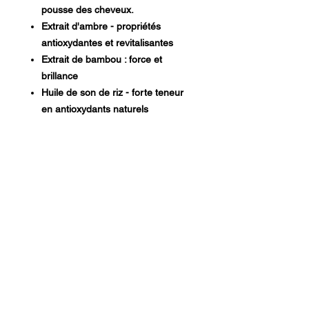
pousse des cheveux.
Extrait d'ambre - propriétés
antioxydantes et revitalisantes
Extrait de bambou : force et
brillance
Huile de son de riz - forte teneur
en antioxydants naturels
MG Studio Salon
Feed Your Hair — Detroit
INSTAGRAM
FACEBOOK
Fisher Building · Suite 130 ·